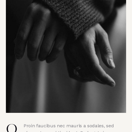
Proin faucibus nec mauris a sodales, sed
Q