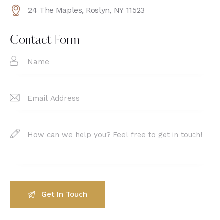
Ph
ail
24 The Maples, Roslyn, NY 11523
on
:
Ad
e:
dr
Contact Form
es
s: